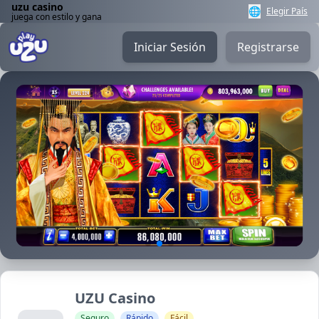
uzu casino
🌐
Elegir País
juega con estilo y gana
Iniciar Sesión
Registrarse
UZU Casino
Seguro
Rápido
Fácil