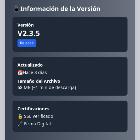
📱
Información de la Versión
Versión
V2.3.5
Release
Actualizado
📅
Hace 3 días
Tamaño del Archivo
68 MB (~1 min de descarga)
Certificaciones
🔒 SSL Verificado
🖋️ Firma Digital