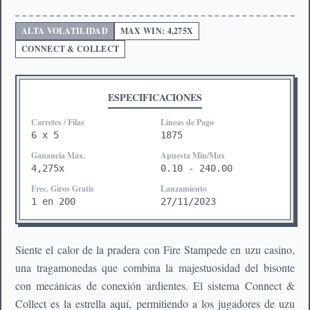
ALTA VOLATILIDAD
MAX WIN: 4,275X
CONNECT & COLLECT
ESPECIFICACIONES
Carretes / Filas
Líneas de Pago
6 x 5
1875
Ganancia Máx.
Apuesta Min/Max
4,275x
0.10 - 240.00
Frec. Giros Gratis
Lanzamiento
1 en 200
27/11/2023
Siente el calor de la pradera con Fire Stampede en uzu casino,
una tragamonedas que combina la majestuosidad del bisonte
con mecánicas de conexión ardientes. El sistema Connect &
Collect es la estrella aquí, permitiendo a los jugadores de uzu