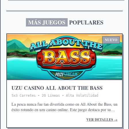
MÁS JUEGOS
POPULARES
NUEVO
UZU CASINO ALL ABOUT THE BASS
5x3 Carretes • 20 Líneas • Alta Volatilidad
La pesca nunca fue tan divertida como en All About the Bass, un
éxito rotundo en uzu casino online. Este juego destaca por su
enfoque fresco y colorido del género de pesca.
VER DETALLES →