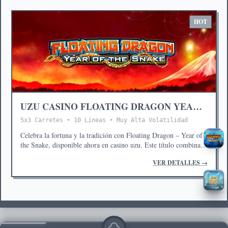
HOT
UZU CASINO FLOATING DRAGON YEAR OF THE SNAKE
5x3 Carretes • 10 Líneas • Muy Alta Volatilidad
Celebra la fortuna y la tradición con Floating Dragon – Year of
the Snake, disponible ahora en casino uzu. Este título combina la
estética asiática clásica con mecánicas modernas.
VER DETALLES →