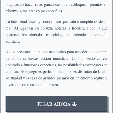
play casino trazar rutas ganadoras que desbloquean premios en
efectivo, giros gratis y jackpots fijos.
La intensidad visual y sonora hace que cada estampida se sienta
real. Al jugar en casino uzu, notarás la frecuencia con la que
aparecen los símbolos especiales, manteniendo la emoción
constante.
No es necesario un cupon uzu casino para acceder a la compra
de bonos si buscas acción inmediata. Con un sexto carrete
dedicado a funciones especiales, las posibilidades estratégicas se
amplían. Este juego es perfecto para quienes disfrutan de la alta
volatilidad y la caza de grandes premios en un entorno seguro y
divertido como casino online uzu.
JUGAR AHORA 🕹️