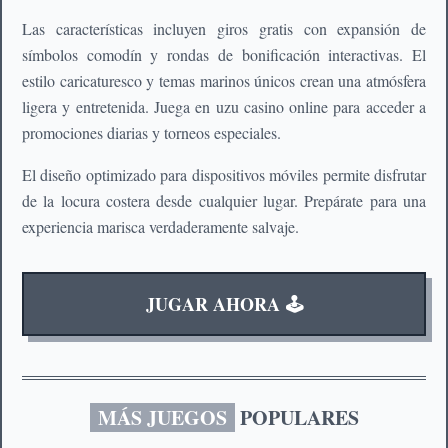
Las características incluyen giros gratis con expansión de
símbolos comodín y rondas de bonificación interactivas. El
estilo caricaturesco y temas marinos únicos crean una atmósfera
ligera y entretenida. Juega en uzu casino online para acceder a
promociones diarias y torneos especiales.
El diseño optimizado para dispositivos móviles permite disfrutar
de la locura costera desde cualquier lugar. Prepárate para una
experiencia marisca verdaderamente salvaje.
JUGAR AHORA 🕹️
MÁS JUEGOS
POPULARES